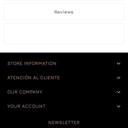
Reviews

STORE INFORMATION

ATENCIÓN AL CLIENTE

OUR COMPANY

YOUR ACCOUNT
NEWSLETTER