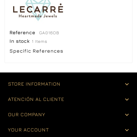
Reference
GA016OB
In stock
1 Items
Specific References

STORE INFORMATION

ATENCIÓN AL CLIENTE

OUR COMPANY

YOUR ACCOUNT