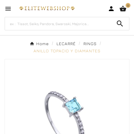
0




Home
LECARRÉ
RINGS
ANILLO TOPACIO Y DIAMANTES