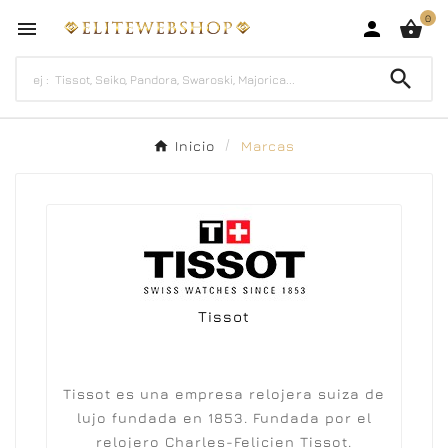
0




Inicio
Marcas
Tissot
Tissot
es una empresa relojera suiza de
lujo fundada en 1853. F
undada por el
relojero Charles-Felicien
Tissot.