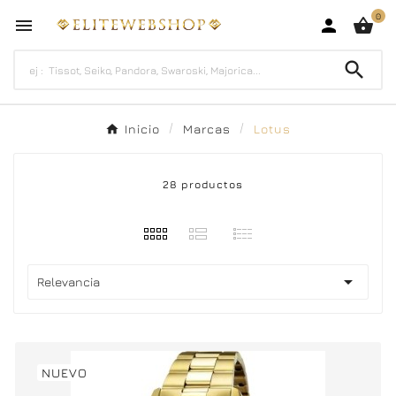
0




Inicio
Marcas
Lotus
28 productos

Relevancia
NUEVO