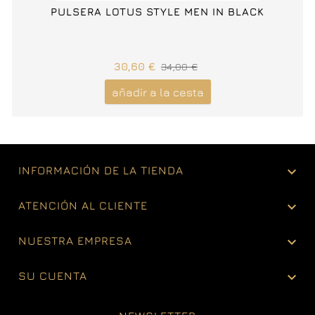
PULSERA LOTUS STYLE MEN IN BLACK
30,60 €
34,00 €
añadir a la cesta

INFORMACIÓN DE LA TIENDA

ATENCIÓN AL CLIENTE

NUESTRA EMPRESA

SU CUENTA