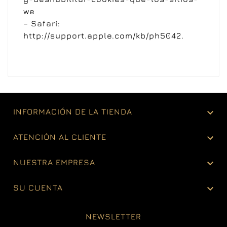
we
– Safari:
http://support.apple.com/kb/ph5042.

INFORMACIÓN DE LA TIENDA

ATENCIÓN AL CLIENTE

NUESTRA EMPRESA

SU CUENTA
NEWSLETTER