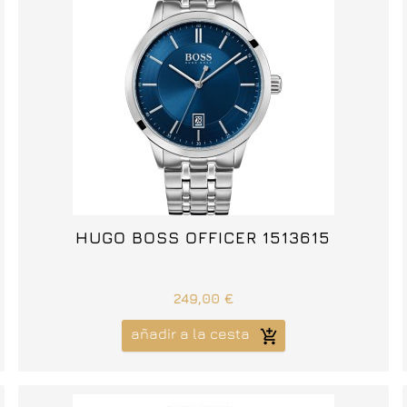



HUGO BOSS OFFICER 1513615
249,00 €
añadir a la cesta
