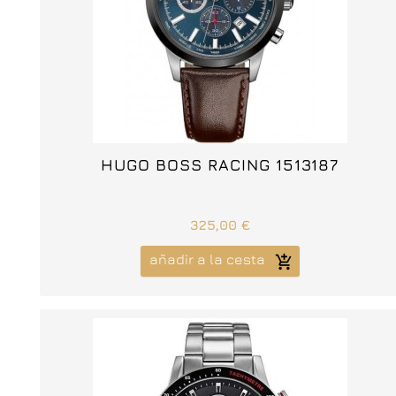



HUGO BOSS RACING 1513187
325,00 €
añadir a la cesta
