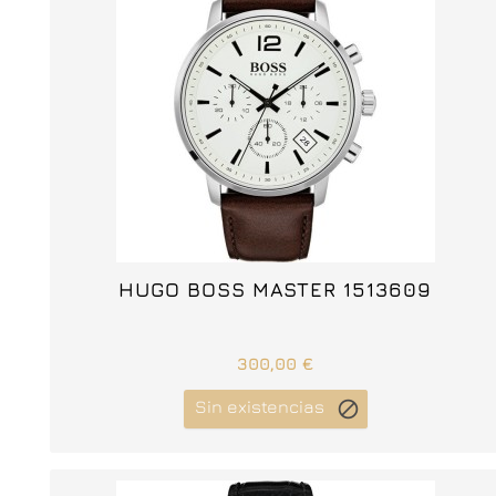



HUGO BOSS MASTER 1513609
300,00 €
Sin existencias
