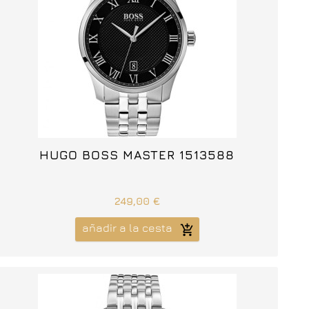



HUGO BOSS MASTER 1513588
249,00 €
añadir a la cesta
