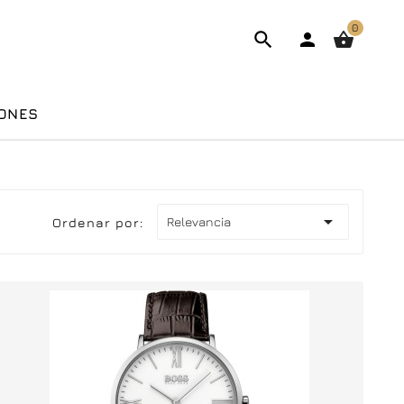
0



ONES

Relevancia
Ordenar por: