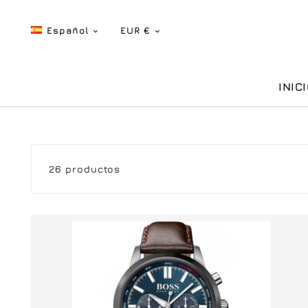
Español
EUR €


INIC
26 productos