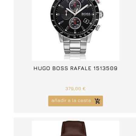



HUGO BOSS RAFALE 1513509
379,00 €
añadir a la cesta
