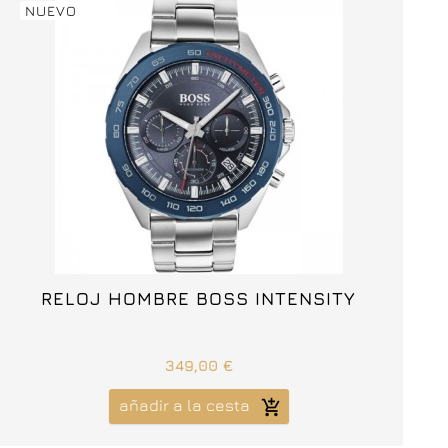
NUEVO



RELOJ HOMBRE BOSS INTENSITY
349,00 €
añadir a la cesta
