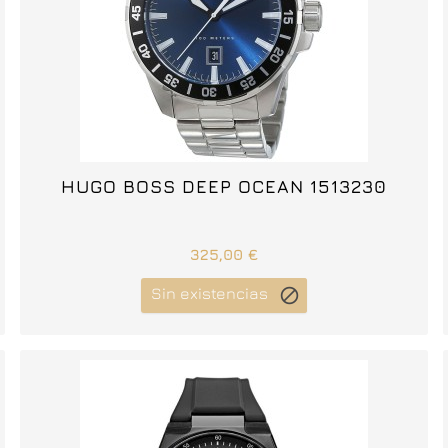



HUGO BOSS DEEP OCEAN 1513230
325,00 €
Sin existencias
