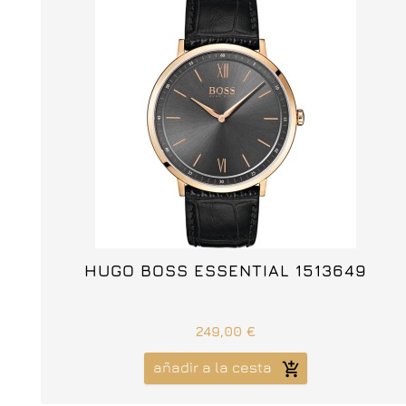



HUGO BOSS ESSENTIAL 1513649
249,00 €
añadir a la cesta
