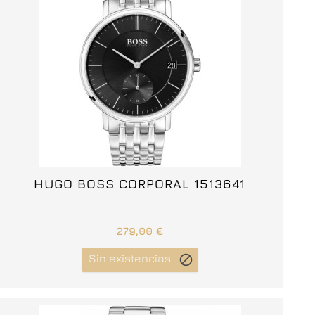



HUGO BOSS CORPORAL 1513641
279,00 €
Sin existencias
