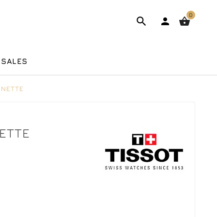
0



 SALES
NNETTE
ETTE