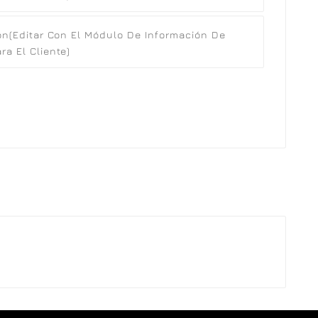
ón
(editar Con El Módulo De Información De
a El Cliente)