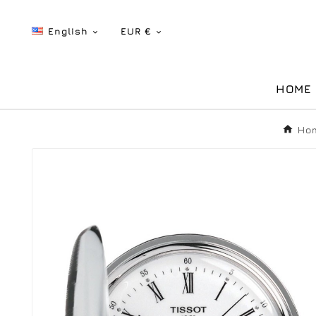
English
EUR €


HOME
Ho