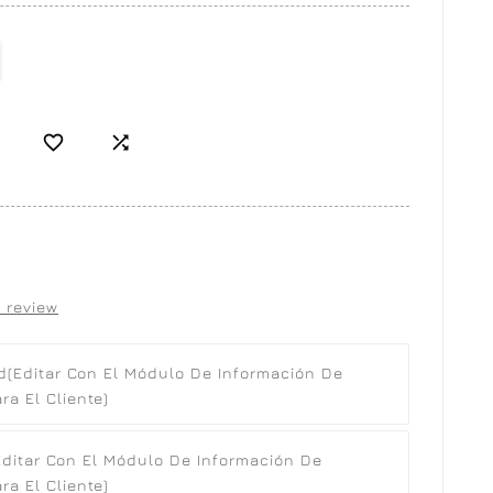


 review
d
(editar Con El Módulo De Información De
a El Cliente)
editar Con El Módulo De Información De
a El Cliente)