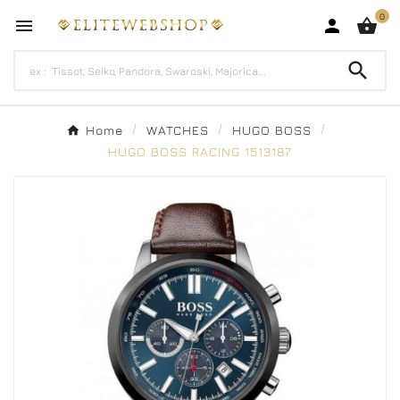
0




Home
WATCHES
HUGO BOSS
HUGO BOSS RACING 1513187