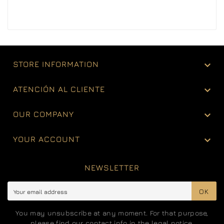

STORE INFORMATION

ATENCIÓN AL CLIENTE

OUR COMPANY

YOUR ACCOUNT
NEWSLETTER
OK
You may unsubscribe at any moment. For that purpose,
please find our contact info in the legal notice.