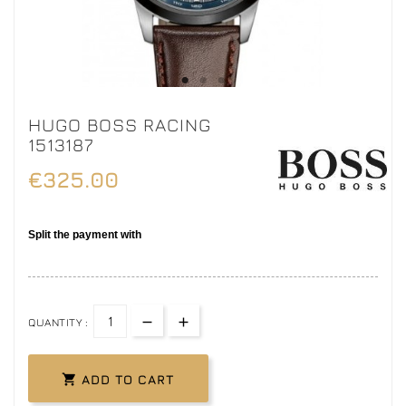
HUGO BOSS RACING
1513187
€325.00
QUANTITY :

ADD TO CART