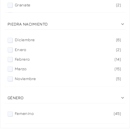
Granate
(2)
Topacio Azul
(6)

Turmalina Verde y diamantes
(1)
PIEDRA NACIMIENTO
Turmalina y diamantes
(1)
Diciembre
(6)
Enero
(2)
Febrero
(14)
Marzo
(15)
Noviembre
(5)

GÉNERO
Femenino
(45)