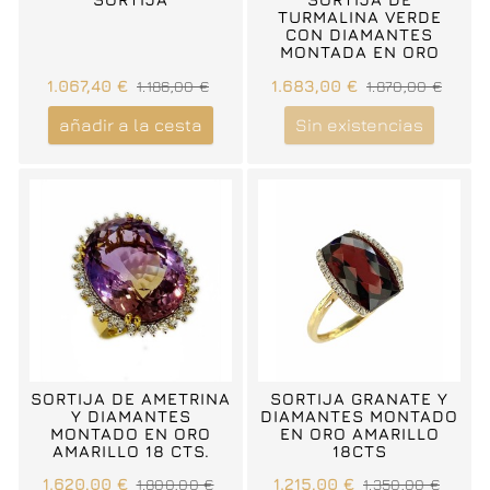
TURMALINA VERDE
CON DIAMANTES
MONTADA EN ORO
AMARILLO DE 18 KTS
1.067,40 €
1.186,00 €
1.683,00 €
1.870,00 €
añadir a la cesta
Sin existencias
SORTIJA DE AMETRINA
SORTIJA GRANATE Y
Y DIAMANTES
DIAMANTES MONTADO
MONTADO EN ORO
EN ORO AMARILLO
AMARILLO 18 CTS.
18CTS
1.620,00 €
1.800,00 €
1.215,00 €
1.350,00 €