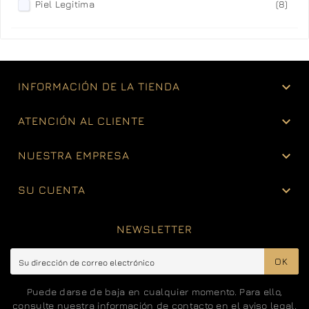
Piel Legitima
(8)

INFORMACIÓN DE LA TIENDA

ATENCIÓN AL CLIENTE

NUESTRA EMPRESA

SU CUENTA
NEWSLETTER
OK
Puede darse de baja en cualquier momento. Para ello,
consulte nuestra información de contacto en el aviso legal.